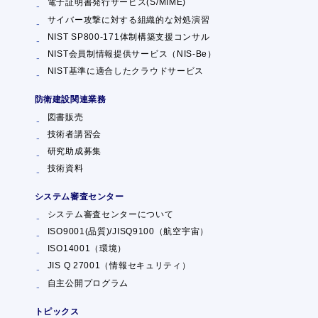
電子証明書発行サービス(S/MIME)
サイバー攻撃に対する組織的な対処演習
NIST SP800-171体制構築支援コンサル
NIST会員制情報提供サービス（NIS-Be）
NIST基準に適合したクラウドサービス
防衛建設関連業務
図書販売
技術者講習会
研究助成募集
技術資料
システム審査センター
システム審査センターについて
ISO9001(品質)/JISQ9100（航空宇宙）
ISO14001（環境）
JIS Q 27001（情報セキュリティ）
自主公開プログラム
トピックス